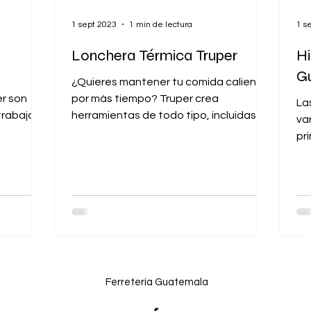
1 sept 2023
1 min de lectura
1 s
Lonchera Térmica Truper
Hi
G
¿Quieres mantener tu comida caliente
r son
por más tiempo? Truper crea
La
trabajo o
herramientas de todo tipo, incluidas
va
 amplía
herramientas para hacer de nuestra...
pr
elé
Ferretería Guatemala