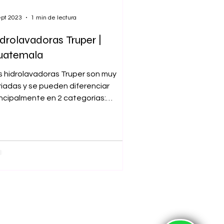
ept 2023
1 min de lectura
drolavadoras Truper |
uatemala
s hidrolavadoras Truper son muy
riadas y se pueden diferenciar
incipalmente en 2 categorías:
ctricas y de gasolina....