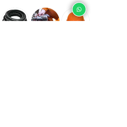
Repuestos
Herramientas
Seguridad
hidrolavadores
para carros
industrial
Pedir por WhatsApp
Ferretería Guatemala
©2023 por Ferretería Guatemala. Creado por: CMHMR