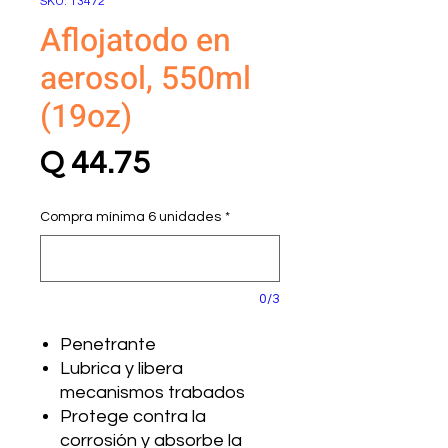
SKU: 13472
Aflojatodo en
aerosol, 550ml
(19oz)
Precio
Q 44.75
Compra mínima 6 unidades
*
0/3
Penetrante
Lubrica y libera
mecanismos trabados
Protege contra la
corrosión y absorbe la