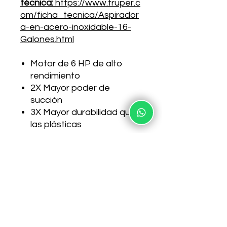
técnica:
https://www.truper.c
om/ficha_tecnica/Aspirador
a-en-acero-inoxidable-16-
Galones.html
Motor de 6 HP de alto
rendimiento
2X Mayor poder de
succión
3X Mayor durabilidad que
las plásticas
Capacidad del tanque 16
gal (60 L)
Cable de alimentación 6 m