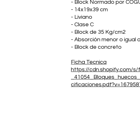
- Block Normado por CO
- 14x19x39 cm
- Liviano
- Clase C
- Block de 35 Kg/cm2
- Absorción menor o igual 
- Block de concreto
Ficha Tecnica
https://cdn.shopify.com/s/
_41054_Bloques_huecos_
cificaciones.pdf?v=16795