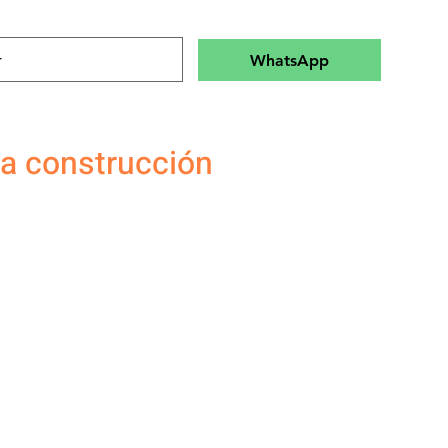
WhatsApp
ra construcción
ecio