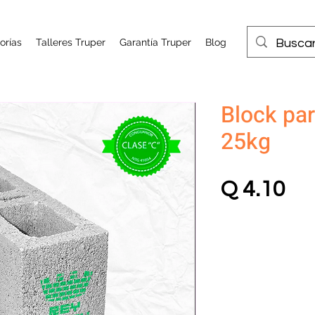
orías
Talleres Truper
Garantía Truper
Blog
Block pa
25kg
Pr
Q 4.10