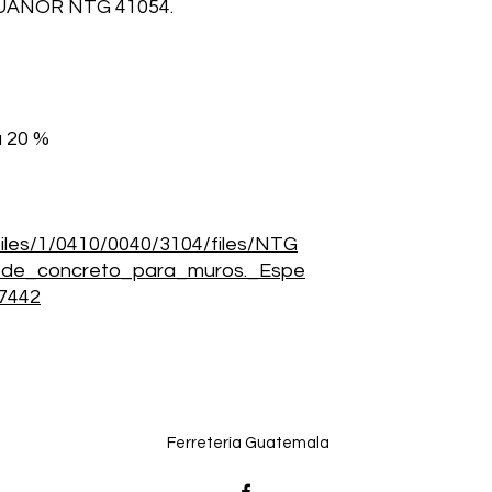
GUANOR NTG 41054.
a 20 %
files/1/0410/0040/3104/files/NTG
de_concreto_para_muros._Espe
87442
Ferretería Guatemala