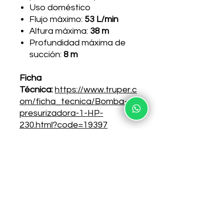
Uso doméstico
Flujo máximo:
53 L/min
Altura máxima:
38 m
Profundidad máxima de
succión:
8 m
Ficha
Técnica:
https://www.truper.c
om/ficha_tecnica/Bomba-
presurizadora-1-HP-
230.html?code=19397
Especificaciones técnicas
Este tipo de bomba se utiliza para
poner presión en el agua de los
servicios de la casa, como: Duchas,
lavadoras, pilas, lavamanos y más.