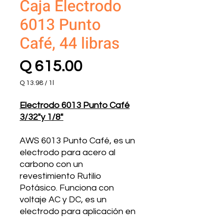
Caja Electrodo
6013 Punto
Café, 44 libras
Precio
Q 615.00
Q 13.98
/
1l
Q 13.98
por
Electrodo 6013 Punto Café
1
3/32"y 1/8"
Litro
AWS 6013 Punto Café, es un
electrodo para acero al
carbono con un
revestimiento Rutilio
Potásico. Funciona con
voltaje AC y DC, es un
electrodo para aplicación en