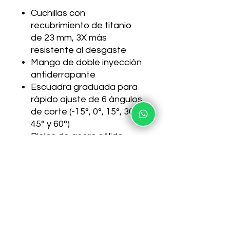
Cuchillas con
recubrimiento de titanio
de 23 mm, 3X más
resistente al desgaste
Mango de doble inyección
antiderrapante
Escuadra graduada para
rápido ajuste de 6 ángulos
de corte (-15°, 0°, 15°, 30°,
45° y 60°)
Rieles de acero sólido
para mayor resistencia
Base de acero 2 mm con
almohadillas
antiderrapantes