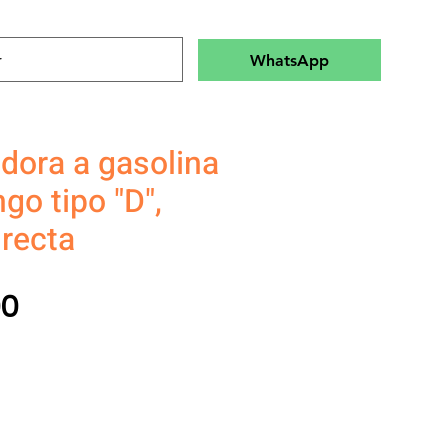
WhatsApp
dora a gasolina
o tipo "D",
 recta
Precio
00