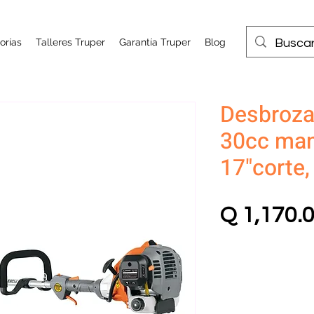
orías
Talleres Truper
Garantía Truper
Blog
Desbroza
30cc mang
17"corte,
Q 1,170.