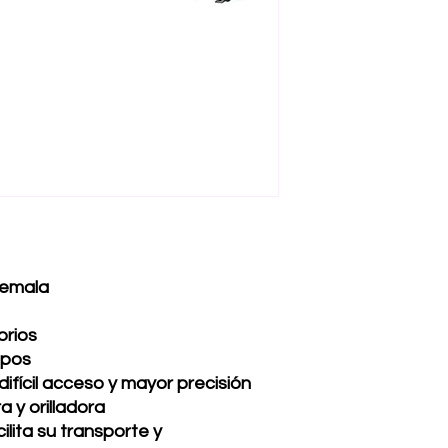
temala
orios
mpos
difícil acceso y mayor precisión
 y orilladora
lita su transporte y