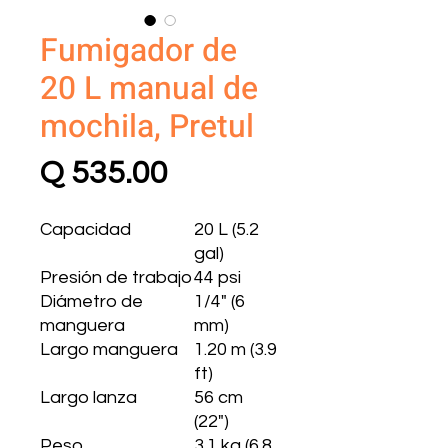
Fumigador de
20 L manual de
mochila, Pretul
Precio
Q 535.00
Capacidad
20 L (5.2
gal)
Presión de trabajo
44 psi
Diámetro de
1/4" (6
manguera
mm)
Largo manguera
1.20 m (3.9
ft)
Largo lanza
56 cm
(22")
Peso
3.1 kg (6.8