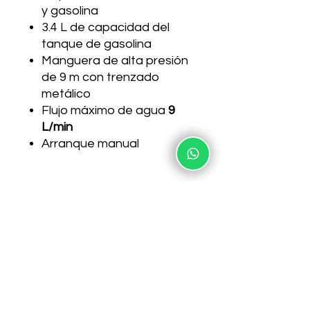
y gasolina
3.4 L de capacidad del
tanque de gasolina
Manguera de alta presión
de 9 m con trenzado
metálico
Flujo máximo de agua
9
L/min
Arranque manual
Especificaciones técnicas
1 año de garantía
Envío gratis y pago contra
entrega a toda Guatemala
Pídela ahora por WhatsApp o
llama al 4578 7709
Incluye:
Lanza metálica de acero