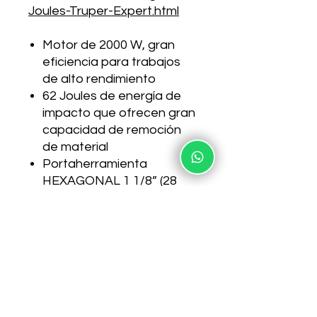
Joules-Truper-Expert.html
Motor de 2000 W, gran
eficiencia para trabajos
de alto rendimiento
62 Joules de energía de
impacto que ofrecen gran
capacidad de remoción
de material
Portaherramienta
HEXAGONAL 1 1/8” (28
mm), compatible con
cinceles de sujeción de
ranura o anillo
Empuñaduras con sistema
de Control de Vibración
Truper (CVT) que reduce
las vibraciones, haciendo
el trabajo más confortable